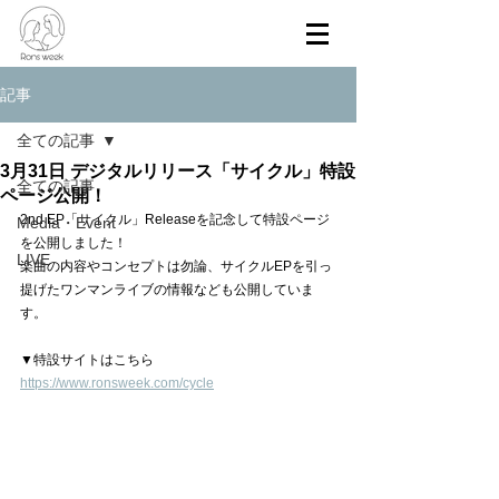
記事
全ての記事
3月31日 デジタルリリース「サイクル」特設
全ての記事
ページ公開！
2nd EP「サイクル」Releaseを記念して特設ページ
Media・Event
を公開しました！
LIVE
楽曲の内容やコンセプトは勿論、サイクルEPを引っ
提げたワンマンライブの情報なども公開していま
す。
▼特設サイトはこちら
https://www.ronsweek.com/cycle