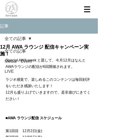
記事
全ての記事
12月 AWA ラウンジ 配信キャンペーン実
全ての記事
施！
Special AWA week と題して、今月12月はなんと
Media・Event
AWAラウンジの配信が6回開催されます。
LIVE
ラジオ感覚で、楽しめるこのコンテンツは毎回好評
をいただき感謝いたします！
12月も盛り上げていきますので、是非遊びにきてく
ださい！
■AWA ラウンジ配信 スケジュール
第1回目　12月2日(金)