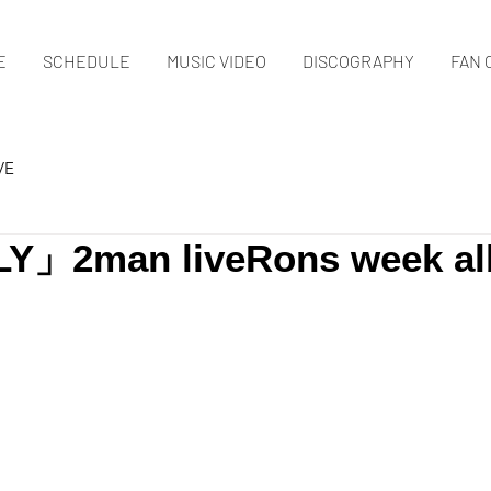
E
SCHEDULE
MUSIC VIDEO
DISCOGRAPHY
FAN 
VE
Y」2man liveRons week a