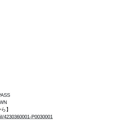
PASS 
OWN 
から】
etail/4230360001-P0030001