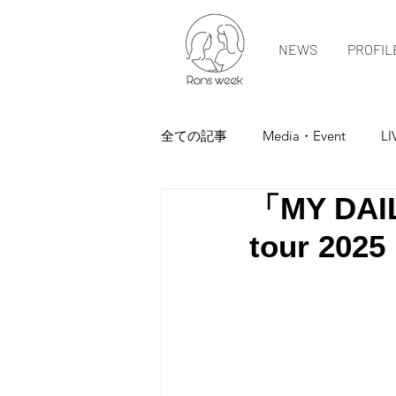
NEWS
PROFIL
全ての記事
Media・Event
LI
「MY DAIL
tour 2025