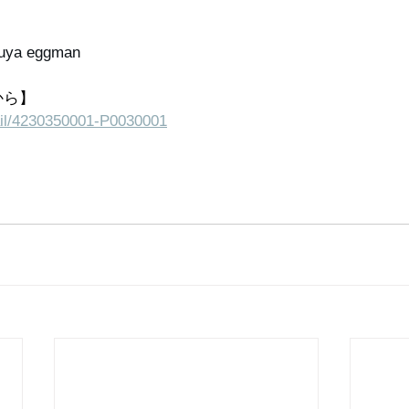
buya eggman 
から】
etail/4230350001-P0030001