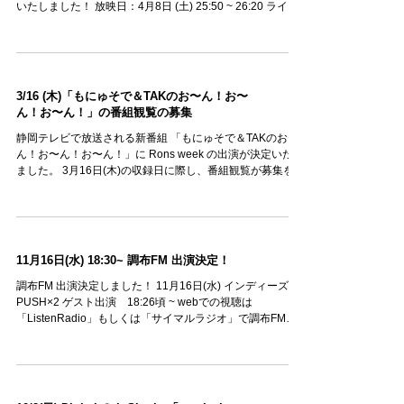
いたしました！ 放映日：4月8日 (土) 25:50 ~ 26:20 ライブ
パフォーマンスを披露する場面もございますので、是非お
楽しみにしていてください！...
3/16 (木)「もにゅそで＆TAKのお〜ん！お〜
ん！お〜ん！」の番組観覧の募集
静岡テレビで放送される新番組 「もにゅそで＆TAKのお〜
ん！お〜ん！お〜ん！」に Rons week の出演が決定いたし
ました。 3月16日(木)の収録日に際し、番組観覧が募集を開
始いたしました。 是非とも、お近くの皆様はRons weekを
応援しにご観覧ください。...
11月16日(水) 18:30~ 調布FM 出演決定！
調布FM 出演決定しました！ 11月16日(水) インディーズ
PUSH×2 ゲスト出演 18:26頃 ~ webでの視聴は
「ListenRadio」もしくは「サイマルラジオ」で調布FMを
ご選択ください！ スマートフォンでの聴取には
「ListenRadio」のアプリ（無料）を...