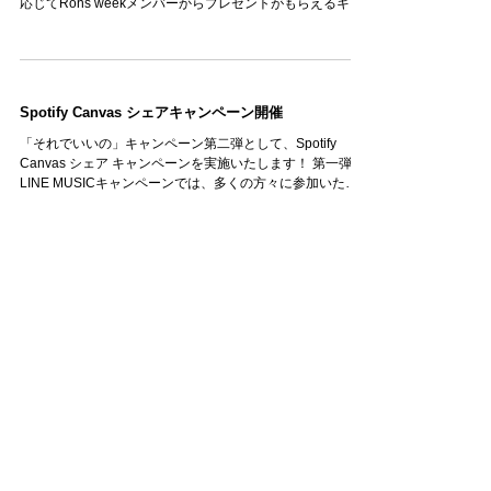
応じてRons weekメンバーからプレゼントがもらえるキャ
ンペーンを開催！ 【プレゼント】 A賞：9999回再生以上、
ランダムチェキプレゼント！...
Spotify Canvas シェアキャンペーン開催
「それでいいの」キャンペーン第二弾として、Spotify
Canvas シェア キャンペーンを実施いたします！ 第一弾の
LINE MUSICキャンペーンでは、多くの方々に参加いただ
き、リアルタイムランキング最高15位を獲得することがで
きました！...
6月毎週木曜日 AWA ラジオ配信ラウンジ開
催決定
AWAにて毎週木曜日 夜21時に「 #ラジオ配信ラウンジ 」
を開催することが決まりました。 前回、大好評だったAWA
ラウンジ配信が毎週開催されます！ 前回見逃してしまった
方や興味を持ってくださった方は、是非ともAWAをダウン
ロードし、Rons...