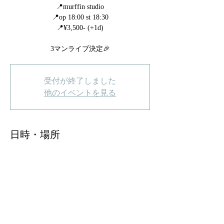
📍murffin studio
📍op 18:00 st 18:30
📍¥3,500- (+1d)
3マンライブ決定🎉
受付が終了しました
他のイベントを見る
日時・場所
2026年4月11日 18:30 – 22:00
murffinSTUDIO, 日本、〒150-0041 東京都渋
谷区神南１丁目５−７ アップル近江東京 ２
Ｆ