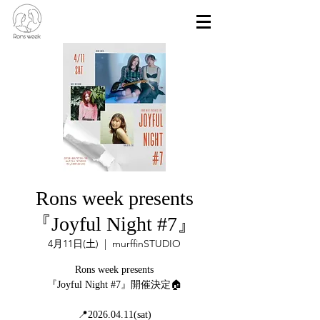
Rons week presents
『Joyful Night #7』
4月11日(土)
  |  
murffinSTUDIO
Rons week presents
『Joyful Night #7』開催決定🏠
📍2026.04.11(sat)