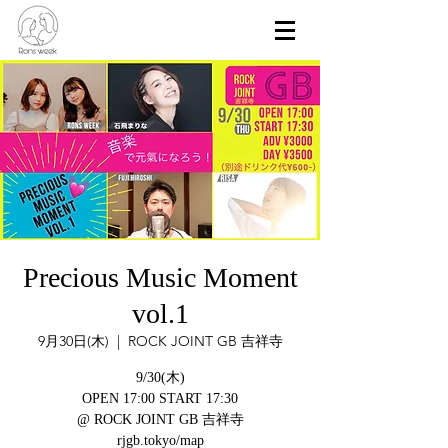
Precious Music Moment
vol.1
9月30日(木)
  |  
ROCK JOINT GB 吉祥寺
9/30(木)
OPEN 17:00 START 17:30
@ ROCK JOINT GB 吉祥寺
rjgb.tokyo/map