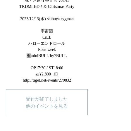
脱・お留守番宣言 vol.41
TKDMI BD!! & Christmas Party
2023/12/13(水) shibuya eggman
宇宙団
CiEL
ハローエンドロール
Rons week
🆕miniBULL by7BULL
OP17:30 / ST18:00
🎫¥2,800+1D
http://tiget.net/events/279832
受付が終了しました
他のイベントを見る
日時・場所