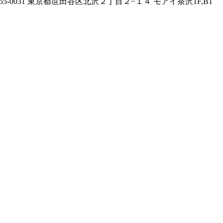
155-0031 東京都世田谷区北沢２丁目２−１４ モアイ茶沢1F,B1