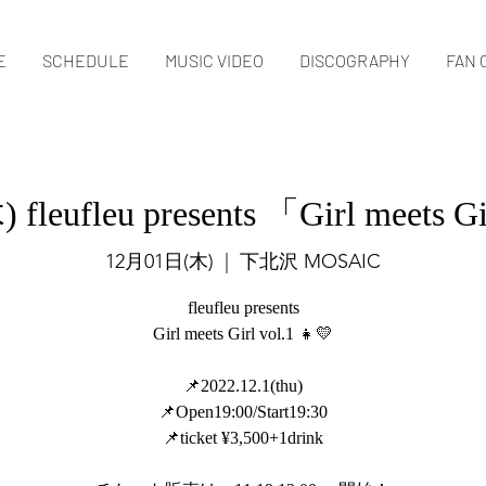
E
SCHEDULE
MUSIC VIDEO
DISCOGRAPHY
FAN 
fleufleu presents 「Girl meets G
12月01日(木)
  |  
下北沢 MOSAIC
fleufleu presents
Girl meets Girl vol.1 👧💛
📌2022.12.1(thu)
📌Open19:00/Start19:30
📌ticket ¥3,500+1drink