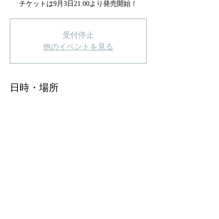
チケットは9月3日21:00より発売開始！
受付停止
他のイベントを見る
日時・場所
2022年10月19日 18:30
TOKIO TOKYO, 日本、〒150-0042 東京都渋
谷区宇田川町３−７ B1F
Copyright © 2023 Rons week OFFICIAL WEBSITE